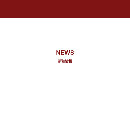
NEWS
新着情報
2026.07.14
田田に来たら 食べてほしいベスト5
2026.07.14
冷たいとうもろこしスープ始めました
2026.07.14
6月11日リスタートオープンしました。